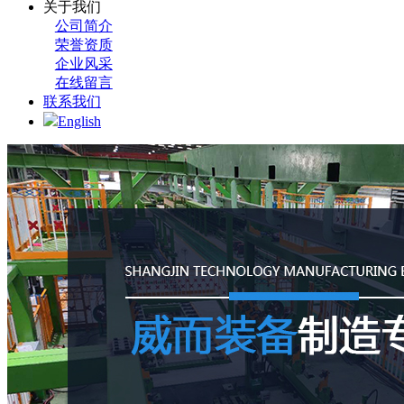
关于我们
公司简介
荣誉资质
企业风采
在线留言
联系我们
English