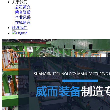
关于我们
公司简介
荣誉资质
企业风采
在线留言
联系我们
English